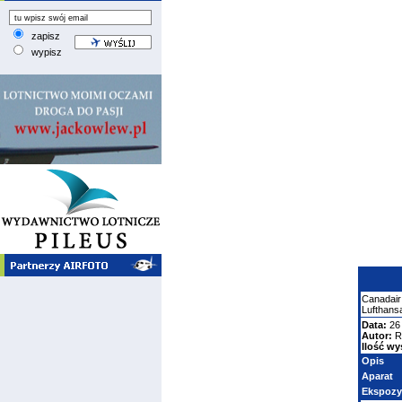
zapisz
wypisz
Canadair
Lufthans
Data:
26 
Autor:
R
Ilość wy
Opis
Aparat
Ekspozy