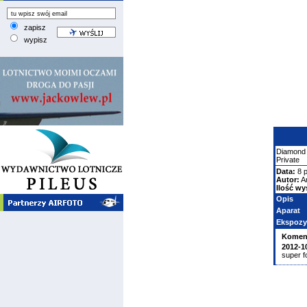
zapisz
wypisz
Diamond
Private
Data:
8 p
Autor:
A
Ilość wy
Opis
Aparat
Ekspozy
Komen
2012-1
super f