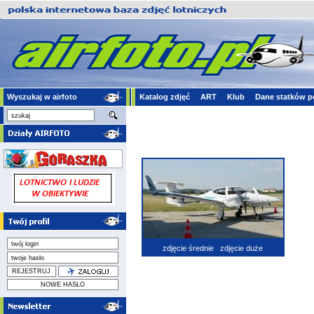
Wyszukaj w airfoto
Katalog zdjęć
ART
Klub
Dane statków p
zdjęcie średnie
zdjęcie duże