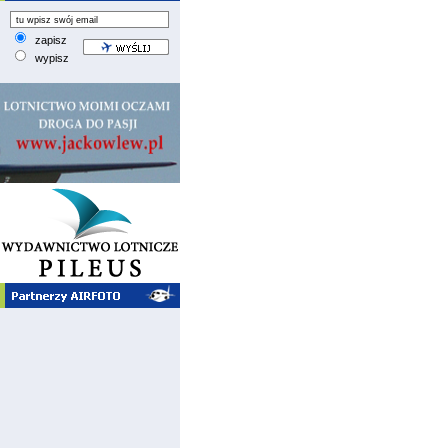
zapisz
wypisz