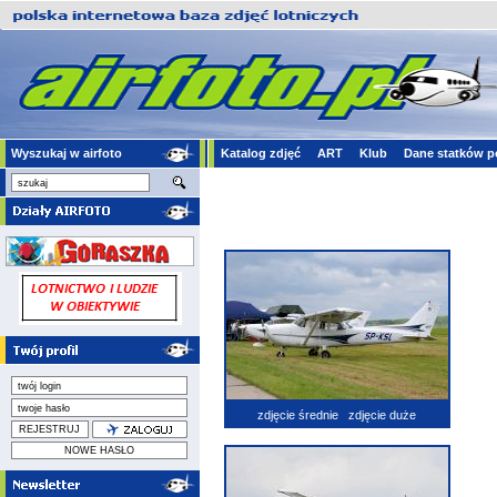
Wyszukaj w airfoto
Katalog zdjęć
ART
Klub
Dane statków p
zdjęcie średnie
zdjęcie duże