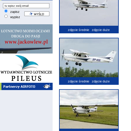
zapisz
wypisz
zdjęcie średnie
zdjęcie duże
zdjęcie średnie
zdjęcie duże