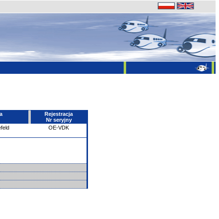
a
Rejestracja
Nr seryjny
feld
OE-VDK