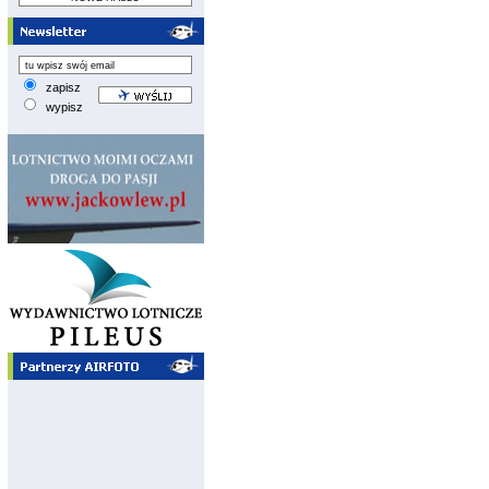
zapisz
wypisz