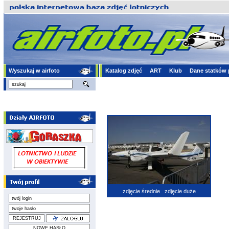
Wyszukaj w airfoto
Katalog zdjęć
ART
Klub
Dane statków 
zdjęcie średnie
zdjęcie duże