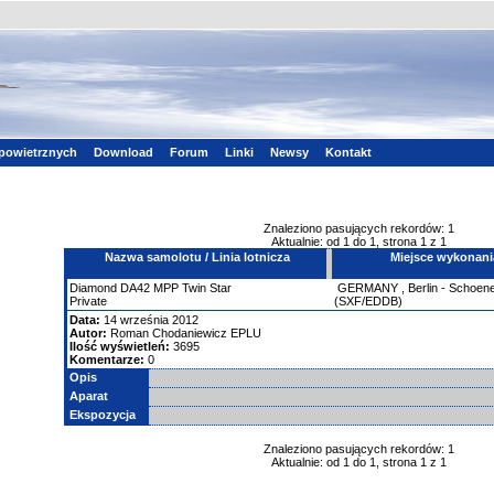
powietrznych
Download
Forum
Linki
Newsy
Kontakt
Znaleziono pasujących rekordów: 1
Aktualnie: od 1 do 1, strona 1 z 1
Nazwa samolotu / Linia lotnicza
Miejsce wykonani
Diamond
DA42 MPP Twin Star
GERMANY
,
Berlin - Schoene
Private
(SXF/EDDB)
Data:
14 września 2012
Autor:
Roman Chodaniewicz EPLU
Ilość wyświetleń:
3695
Komentarze:
0
Opis
Aparat
Ekspozycja
Znaleziono pasujących rekordów: 1
Aktualnie: od 1 do 1, strona 1 z 1