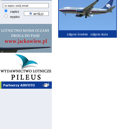
zapisz
wypisz
zdjęcie średnie
zdjęcie duże