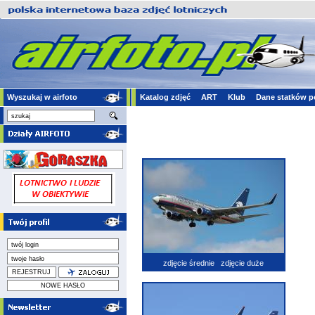
Wyszukaj w airfoto
Katalog zdjęć
ART
Klub
Dane statków p
zdjęcie średnie
zdjęcie duże