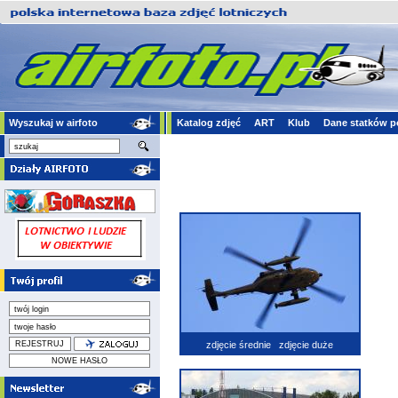
Wyszukaj w airfoto
Katalog zdjęć
ART
Klub
Dane statków p
zdjęcie średnie
zdjęcie duże