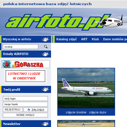
Wyszukaj w airfoto
Katalog zdjęć
ART
Klub
Dane statków p
zdjęcie średnie
zdjęcie duże