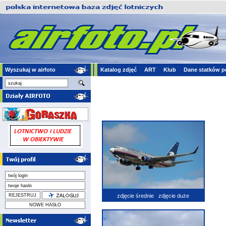
Wyszukaj w airfoto
Katalog zdjęć
ART
Klub
Dane statków p
zdjęcie średnie
zdjęcie duże