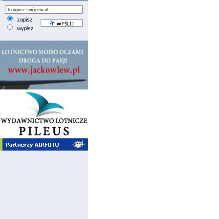
zapisz
wypisz