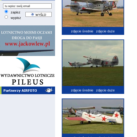
zapisz
wypisz
zdjęcie średnie
zdjęcie duże
zdjęcie średnie
zdjęcie duże