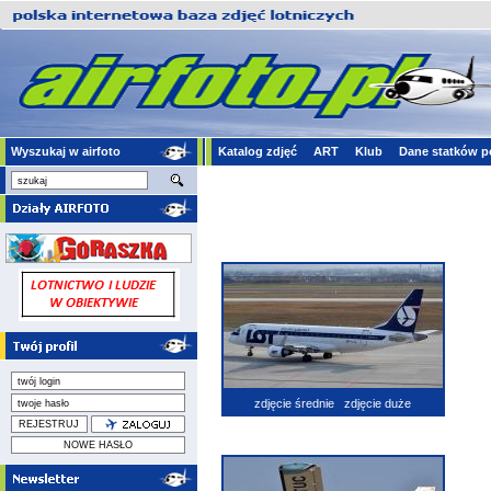
Wyszukaj w airfoto
Katalog zdjęć
ART
Klub
Dane statków p
zdjęcie średnie
zdjęcie duże