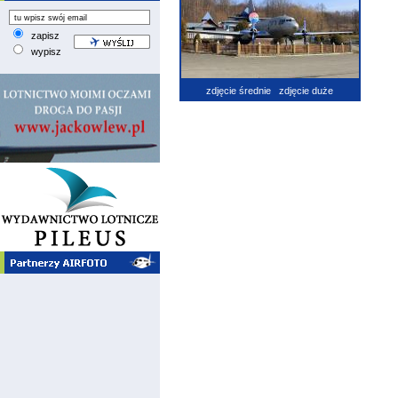
zapisz
wypisz
zdjęcie średnie
zdjęcie duże