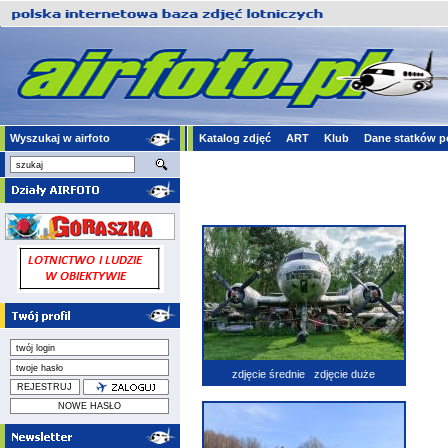
Wyszukaj w airfoto
Katalog zdjęć
ART
Klub
Dane statków p
zdjęcie średnie
zdjęcie duże